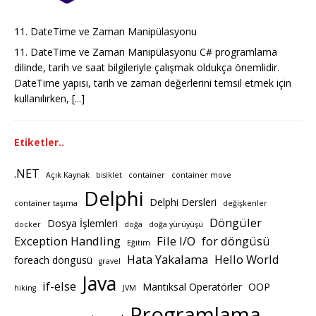
11. DateTime ve Zaman Manipülasyonu
11. DateTime ve Zaman Manipülasyonu C# programlama
dilinde, tarih ve saat bilgileriyle çalışmak oldukça önemlidir.
DateTime yapısı, tarih ve zaman değerlerini temsil etmek için
kullanılırken,
[...]
Etiketler..
.NET
Açık Kaynak
bisiklet
container
container move
Delphi
Delphi Dersleri
container taşıma
değişkenler
Döngüler
Dosya İşlemleri
docker
doğa
doğa yürüyüşü
Exception Handling
File I/O
for döngüsü
Eğitim
Hata Yakalama
Hello World
foreach döngüsü
gravel
Java
if-else
Mantıksal Operatörler
OOP
hiking
JVM
Programlama