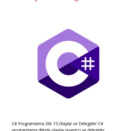
C# Programlama Dili: 15.Olaylar ve Delegeler C#
programlama dilinde olaylar (events) ve delegeler