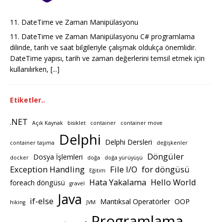
11. DateTime ve Zaman Manipülasyonu
11. DateTime ve Zaman Manipülasyonu C# programlama
dilinde, tarih ve saat bilgileriyle çalışmak oldukça önemlidir.
DateTime yapısı, tarih ve zaman değerlerini temsil etmek için
kullanılırken,
[...]
Etiketler..
.NET
Açık Kaynak
bisiklet
container
container move
Delphi
Delphi Dersleri
container taşıma
değişkenler
Döngüler
Dosya İşlemleri
docker
doğa
doğa yürüyüşü
Exception Handling
File I/O
for döngüsü
Eğitim
Hata Yakalama
Hello World
foreach döngüsü
gravel
Java
if-else
Mantıksal Operatörler
OOP
hiking
JVM
Programlama