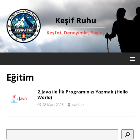
Keşif Ruhu
Keşfet, Deneyimle, Paylaş
Eğitim
2.Java ile İlk Programınızı Yazmak (Hello
World)
28 Mart 2025
darklaz